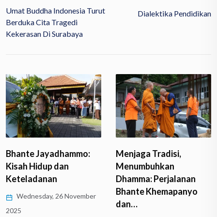
Umat Buddha Indonesia Turut
Dialektika Pendidikan
Berduka Cita Tragedi
Kekerasan Di Surabaya
Menjaga Tradisi,
Impian yang
Menumbuhkan
Mengendap Selama 12
Dhamma: Perjalanan
Tahun
Bhante Khemapanyo
Friday, 24 January 2025
dan…