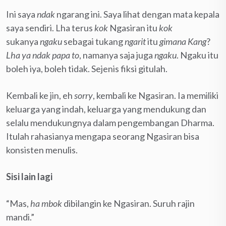
Ini saya
ndak
ngarang ini. Saya lihat dengan mata kepala
saya sendiri. Lha terus
kok
Ngasiran itu
kok
sukanya
ngaku
sebagai tukang
ngarit
itu
gimana Kang
?
Lha ya ndak papa to
, namanya saja juga
ngaku
. Ngaku itu
boleh iya, boleh tidak. Sejenis fiksi gitulah.
Kembali ke jin, eh
sorry
, kembali ke Ngasiran. Ia memiliki
keluarga yang indah, keluarga yang mendukung dan
selalu mendukungnya dalam pengembangan Dharma.
Itulah rahasianya mengapa seorang Ngasiran bisa
konsisten menulis.
Sisi lain lagi
“Mas,
ha mbok
dibilangin ke Ngasiran. Suruh rajin
mandi.”