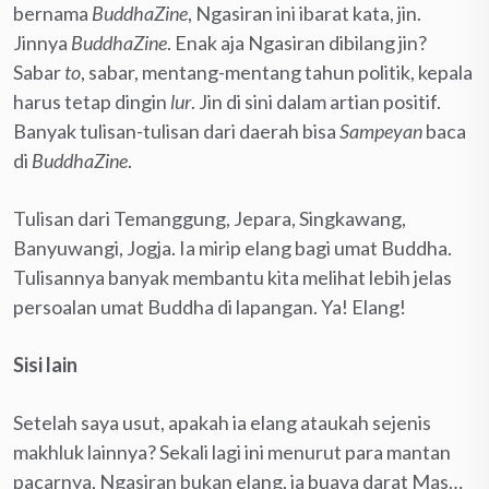
bernama
BuddhaZine
, Ngasiran ini ibarat kata, jin.
Jinnya
BuddhaZine
. Enak aja Ngasiran dibilang jin?
Sabar
to
, sabar, mentang-mentang tahun politik, kepala
harus tetap dingin
lur
. Jin di sini dalam artian positif.
Banyak tulisan-tulisan dari daerah bisa
Sampeyan
baca
di
BuddhaZine
.
Tulisan dari Temanggung, Jepara, Singkawang,
Banyuwangi, Jogja. Ia mirip elang bagi umat Buddha.
Tulisannya banyak membantu kita melihat lebih jelas
persoalan umat Buddha di lapangan. Ya! Elang!
Sisi lain
Setelah saya usut, apakah ia elang ataukah sejenis
makhluk lainnya? Sekali lagi ini menurut para mantan
pacarnya, Ngasiran bukan elang, ia buaya darat Mas…