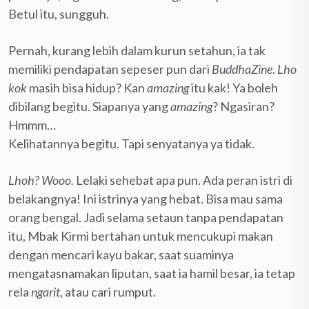
Betul itu, sungguh.
Pernah, kurang lebih dalam kurun setahun, ia tak
memiliki pendapatan sepeser pun dari
BuddhaZine
.
Lho
kok
masih bisa hidup? Kan
amazing
itu kak! Ya boleh
dibilang begitu. Siapanya yang
amazing
? Ngasiran?
Hmmm…
Kelihatannya begitu. Tapi senyatanya ya tidak.
Lhoh? Wooo.
Lelaki sehebat apa pun. Ada peran istri di
belakangnya! Ini istrinya yang hebat. Bisa mau sama
orang bengal. Jadi selama setaun tanpa pendapatan
itu, Mbak Kirmi bertahan untuk mencukupi makan
dengan mencari kayu bakar, saat suaminya
mengatasnamakan liputan, saat ia hamil besar, ia tetap
rela
ngarit
, atau cari rumput.