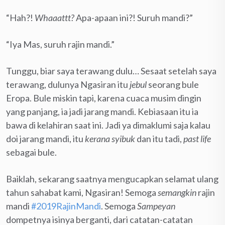
“Hah?!
Whaaattt?
Apa-apaan ini?! Suruh mandi?”
“Iya Mas, suruh rajin mandi.”
Tunggu, biar saya terawang dulu… Sesaat setelah saya
terawang, dulunya Ngasiran itu
jebul
seorang bule
Eropa. Bule miskin tapi, karena cuaca musim dingin
yang panjang, ia jadi jarang mandi. Kebiasaan itu ia
bawa di kelahiran saat ini. Jadi ya dimaklumi saja kalau
doi jarang mandi, itu
kerana syibuk
dan itu tadi,
past life
sebagai bule.
Baiklah, sekarang saatnya mengucapkan selamat ulang
tahun sahabat kami, Ngasiran! Semoga
semangkin
rajin
mandi
#2019RajinMandi
. Semoga
Sampeyan
dompetnya isinya berganti, dari catatan-catatan