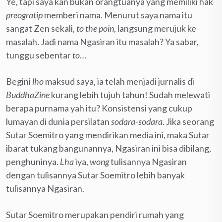
Ye, tapi saya kan bukan orangtuanya yang memiliki hak
preogratip
memberi nama. Menurut saya nama itu
sangat Zen sekali,
to the poin
, langsung merujuk ke
masalah. Jadi nama Ngasiran itu masalah? Ya sabar,
tunggu sebentar
to
…
Begini
lho
maksud saya, ia telah menjadi jurnalis di
BuddhaZine
kurang lebih tujuh tahun! Sudah melewati
berapa purnama yah itu? Konsistensi yang cukup
lumayan di dunia persilatan
sodara-sodara
. Jika seorang
Sutar Soemitro yang mendirikan media ini, maka Sutar
ibarat tukang bangunannya, Ngasiran ini bisa dibilang,
penghuninya.
Lha
iya,
wong
tulisannya Ngasiran
dengan tulisannya Sutar Soemitro lebih banyak
tulisannya Ngasiran.
Sutar Soemitro merupakan pendiri rumah yang