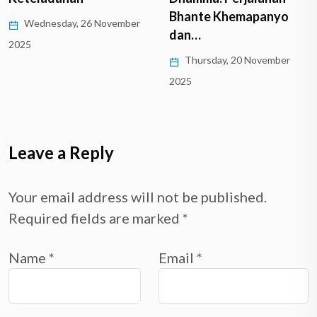
Bhante Khemapanyo
Wednesday, 26 November
dan…
2025
Thursday, 20 November
2025
Leave a Reply
Your email address will not be published.
Required fields are marked
*
Name
*
Email
*