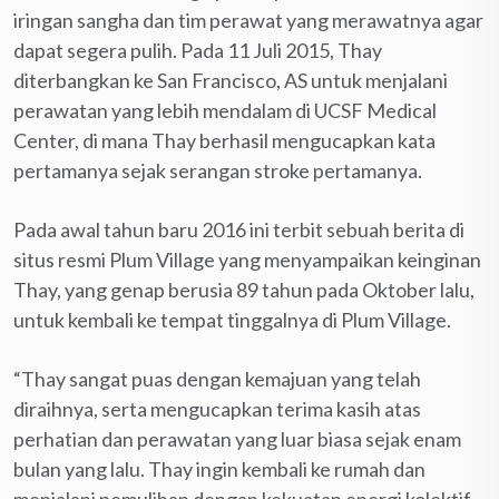
iringan sangha dan tim perawat yang merawatnya agar
dapat segera pulih. Pada 11 Juli 2015, Thay
diterbangkan ke San Francisco, AS untuk menjalani
perawatan yang lebih mendalam di UCSF Medical
Center, di mana Thay berhasil mengucapkan kata
pertamanya sejak serangan stroke pertamanya.
Pada awal tahun baru 2016 ini terbit sebuah berita di
situs resmi Plum Village yang menyampaikan keinginan
Thay, yang genap berusia 89 tahun pada Oktober lalu,
untuk kembali ke tempat tinggalnya di Plum Village.
“Thay sangat puas dengan kemajuan yang telah
diraihnya, serta mengucapkan terima kasih atas
perhatian dan perawatan yang luar biasa sejak enam
bulan yang lalu. Thay ingin kembali ke rumah dan
menjalani pemulihan dengan kekuatan energi kolektif