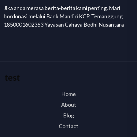
Jika anda merasa berita-berita kami penting. Mari
bordonasi melalui Bank Mandiri KCP. Temanggung
1850001602363 Yayasan Cahaya Bodhi Nusantara
test
Home
About
Blog
Contact