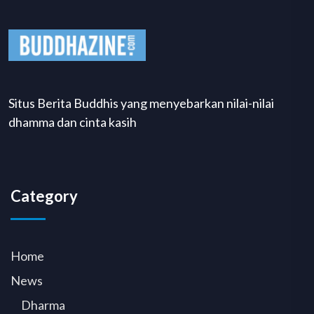
Situs Berita Buddhis yang menyebarkan nilai-nilai
dhamma dan cinta kasih
Category
Home
News
Dharma