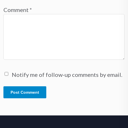
Comment
*
Notify me of follow-up comments by email.