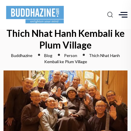
Thich Nhat Hanh Kembali ke
Plum Village
Buddhazine
Blog
Person
Thich Nhat Hanh
Kembali ke Plum Village