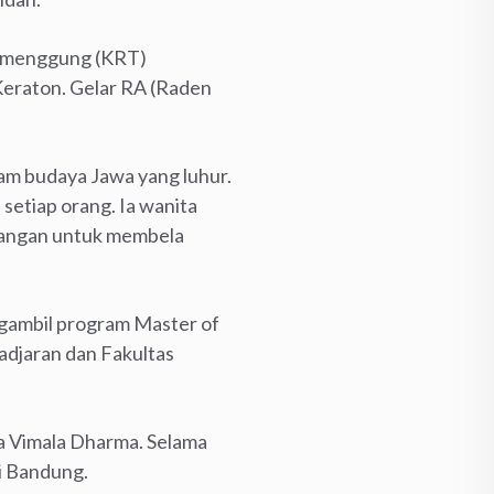
 Tumenggung (KRT)
Keraton. Gelar RA (Raden
alam budaya Jawa yang luhur.
etiap orang. Ia wanita
ntangan untuk membela
ngambil program Master of
jadjaran dan Fakultas
a Vimala Dharma. Selama
i Bandung.