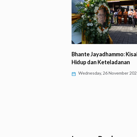
Bhante Jayadhammo: Kisa
hun Wafatnya Bhante
Hidup dan Keteladanan
mmo Mahāthera,
Wednesday, 26 November 202
anan yang…
day, 28 January 2026