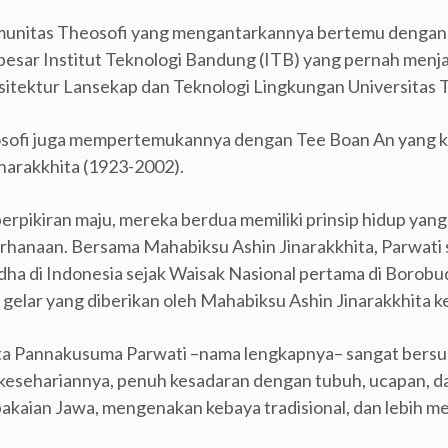
omunitas Theosofi yang mengantarkannya bertemu dengan s
esar Institut Teknologi Bandung (ITB) yang pernah menja
itektur Lansekap dan Teknologi Lingkungan Universitas Tr
sofi juga mempertemukannya dengan Tee Boan An yang ke
narakkhita (1923-2002).
rpikiran maju, mereka berdua memiliki prinsip hidup yang 
hanaan. Bersama Mahabiksu Ashin Jinarakkhita, Parwati se
 di Indonesia sejak Waisak Nasional pertama di Borobud
n gelar yang diberikan oleh Mahabiksu Ashin Jinarakkhita 
ta Pannakusuma Parwati –nama lengkapnya– sangat bers
kesehariannya, penuh kesadaran dengan tubuh, ucapan, d
akaian Jawa, mengenakan kebaya tradisional, dan lebih m