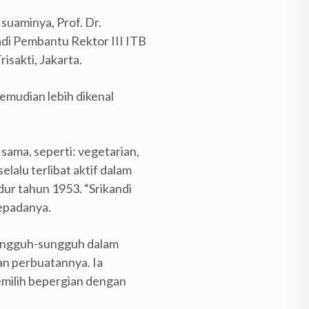
uaminya, Prof. Dr.
di Pembantu Rektor III ITB
isakti, Jakarta.
mudian lebih dikenal
sama, seperti: vegetarian,
lalu terlibat aktif dalam
ur tahun 1953. “Srikandi
kepadanya.
ungguh-sungguh dalam
an perbuatannya. Ia
emilih bepergian dengan