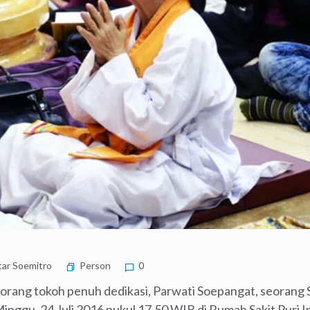
ar Soemitro
Person
0
rang tokoh penuh dedikasi, Parwati Soepangat, seorang 
inggu, 24 Juli 2016 pukul 17.50 WIB di Rumah Sakit Puri I