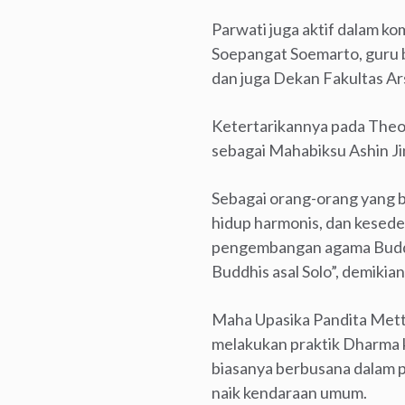
Parwati juga aktif dalam k
Soepangat Soemarto, guru b
dan juga Dekan Fakultas Ars
Ketertarikannya pada Theo
sebagai Mahabiksu Ashin Ji
Sebagai orang-orang yang be
hidup harmonis, dan keseder
pengembangan agama Buddha
Buddhis asal Solo”, demikia
Maha Upasika Pandita Met
melakukan praktik Dharma 
biasanya berbusana dalam p
naik kendaraan umum.