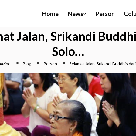
Home
News
Person
Col
at Jalan, Srikandi Buddhi
Solo…
azine
Blog
Person
Selamat Jalan, Srikandi Buddhis dar