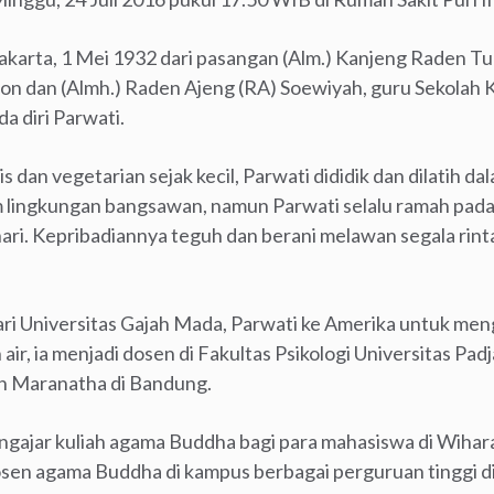
urakarta, 1 Mei 1932 dari pasangan (Alm.) Kanjeng Raden
n dan (Almh.) Raden Ajeng (RA) Soewiyah, guru Sekolah 
a diri Parwati.
s dan vegetarian sejak kecil, Parwati dididik dan dilatih d
lingkungan bangsawan, namun Parwati selalu ramah pada s
ari. Kepribadiannya teguh dan berani melawan segala ri
dari Universitas Gajah Mada, Parwati ke Amerika untuk me
air, ia menjadi dosen di Fakultas Psikologi Universitas Pad
ten Maranatha di Bandung.
ngajar kuliah agama Buddha bagi para mahasiswa di Wihar
osen agama Buddha di kampus berbagai perguruan tinggi d