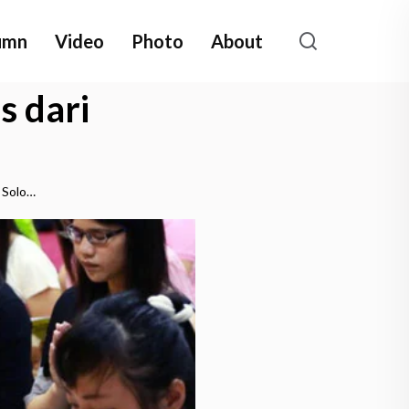
umn
Video
Photo
About
s dari
i Solo…