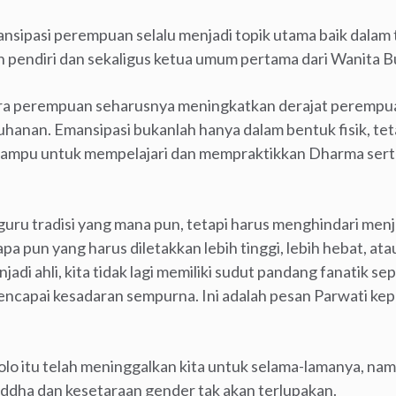
sipasi perempuan selalu menjadi topik utama baik dalam
ah pendiri dan sekaligus ketua umum pertama dari Wanita B
ra perempuan seharusnya meningkatkan derajat perempuan
hanan. Emansipasi bukanlah hanya dalam bentuk fisik, tet
mampu untuk mempelajari dan mempraktikkan Dharma serta
guru tradisi yang mana pun, tetapi harus menghindari menja
 apa pun yang harus diletakkan lebih tinggi, lebih hebat, at
jadi ahli, kita tidak lagi memiliki sudut pandang fanatik sep
mencapai kesadaran sempurna. Ini adalah pesan Parwati 
 Solo itu telah meninggalkan kita untuk selama-lamanya, n
ha dan kesetaraan gender tak akan terlupakan.