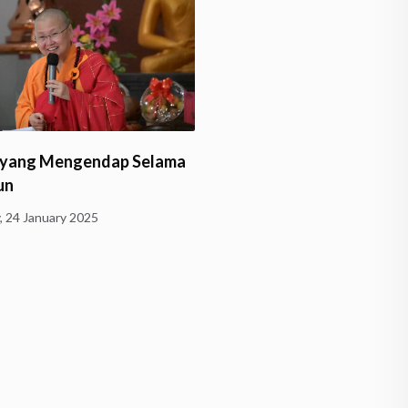
Talk Show Yobana Dham
 yang Mengendap Selama
Samaya: Perjalanan Penul
un
Dewi…
, 24 January 2025
Monday, 26 August 2024