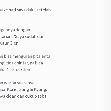
ke hati saya dulu, setelah
ungannya dengan
arian. “Saya sudah dari
tutur Glen.
n bisa mengurangi talenta
, tidak pintar, ga bisa
ha..” cetus Glen.
gan warna suaranya.
ior Korea Sung Si Kyung.
aya clean dan cukup tebal