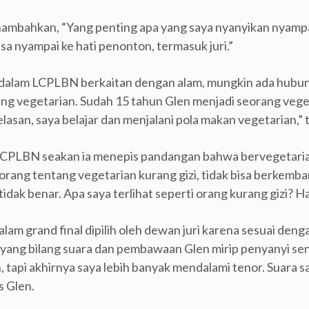
ambahkan, “Yang penting apa yang saya nyanyikan nyampai 
isa nyampai ke hati penonton, termasuk juri.”
 dalam LCPLBN berkaitan dengan alam, mungkin ada hub
ng vegetarian. Sudah 15 tahun Glen menjadi seorang veget
san, saya belajar dan menjalani pola makan vegetarian,” 
LCPLBN seakan ia menepis pandangan bahwa bervegetaria
rang tentang vegetarian kurang gizi, tidak bisa berkembang
 tidak benar. Apa saya terlihat seperti orang kurang gizi? Ha
alam grand final dipilih oleh dewan juri karena sesuai den
ang bilang suara dan pembawaan Glen mirip penyanyi sen
, tapi akhirnya saya lebih banyak mendalami tenor. Suara s
s Glen.