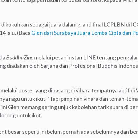
pa, dikukuhkan sebagai juara dalam grand final LCPLBN di 
4 lalu. (Baca
Glen dari Surabaya Juara Lomba Cipta dan P
ada
BuddhaZine
melalui pesan instan LINE tentang pengala
ng diadakan oleh Sarjana dan Profesional Buddhis Indone
 melalui poster yang dipasang di vihara tempatnya aktif di 
nya ragu untuk ikut, “Tapi pimpinan vihara dan teman-tema
ma ini Glen memang sering unjuk kebolehan tarik suara di be
dorong untuk ikut.
 besar seperti ini belum pernah ada sebelumnya dan bersk