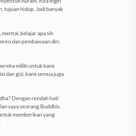
nyentuh nurani. Kita ingin
, tujuan hidup. Jadi banyak
 mental, belajar apa sih
 koreo dan pembawaan diri,
ereka miliki untuk kami
i dan gizi, kami semua juga
uddha? Dengan rendah hati
lan saya seorang Buddhis.
u untuk memberikan yang
”