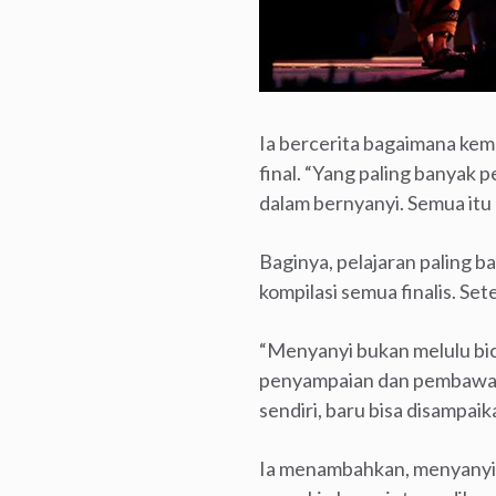
Ia bercerita bagaimana kem
final. “Yang paling banyak p
dalam bernyanyi. Semua itu
Baginya, pelajaran paling 
kompilasi semua finalis. Se
“Menyanyi bukan melulu bica
penyampaian dan pembawaan 
sendiri, baru bisa disampaik
Ia menambahkan, menyanyik