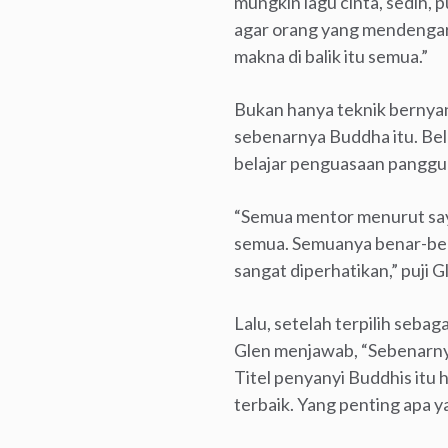
mungkin lagu cinta, sedih, 
agar orang yang mendengar 
makna di balik itu semua.”
Bukan hanya teknik bernyanyi
sebenarnya Buddha itu. Bela
belajar penguasaan panggu
“Semua mentor menurut saya
semua. Semuanya benar-bena
sangat diperhatikan,” puji G
Lalu, setelah terpilih seba
Glen menjawab, “Sebenarnya
Titel penyanyi Buddhis itu
terbaik. Yang penting apa ya