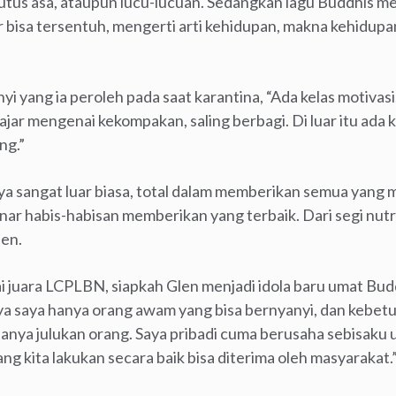
putus asa, ataupun lucu-lucuan. Sedangkan lagu Buddhis me
bisa tersentuh, mengerti arti kehidupan, makna kehidupan
 yang ia peroleh pada saat karantina, “Ada kelas motivasi,
jar mengenai kekompakan, saling berbagi. Di luar itu ada
ng.”
 sangat luar biasa, total dalam memberikan semua yang m
r habis-habisan memberikan yang terbaik. Dari segi nutris
len.
gai juara LCPLBN, siapkah Glen menjadi idola baru umat B
 saya hanya orang awam yang bisa bernyanyi, dan kebetu
 hanya julukan orang. Saya pribadi cuma berusaha sebisak
ng kita lakukan secara baik bisa diterima oleh masyarakat.