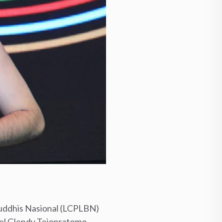
Buddhis Nasional (LCPLBN)
ael Glendy Tejopratomo