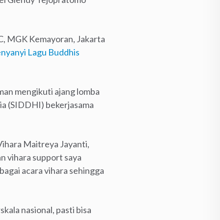
ICC, MGK Kemayoran, Jakarta
enyanyi Lagu Buddhis
man mengikuti ajang lomba
sia (SIDDHI) bekerjasama
Vihara Maitreya Jayanti,
n vihara support saya
rbagai acara vihara sehingga
ala nasional, pasti bisa