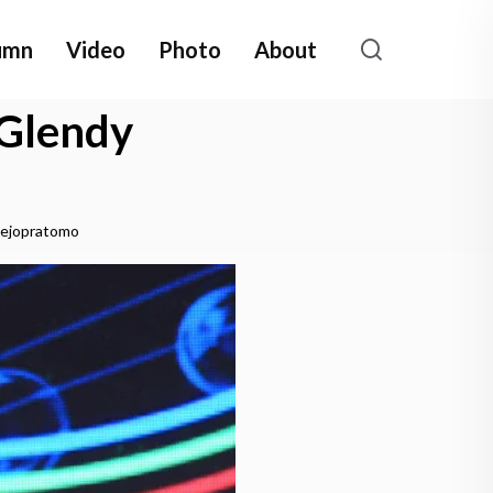
umn
Video
Photo
About
 Glendy
Tejopratomo