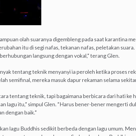
ampuan olah suaranya digembleng pada saat karantina men
erubahan itu di segi nafas, tekanan nafas, peletakan suara
 berhubungan langsung dengan vokal,” terang Glen.
banyak tentang teknik menyanyi ia peroleh ketika proses r
telah semifinal, mereka masuk dapur rekaman selama sekit
ra tentang teknik, tapi bagaimana berbicara dari hati ke 
lagu itu,” simpul Glen. “Harus bener-bener mengerti dulu
an dengan baik.”
an lagu Buddhis sedikit berbeda dengan lagu umum. Menu