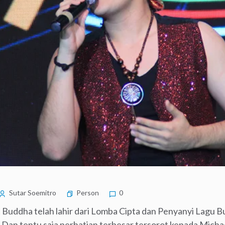
Sutar Soemitro
Person
0
t Buddha telah lahir dari Lomba Cipta dan Penyanyi Lagu 
u. Dan tentu saja perhatian terbesar tersorot kepada Mich