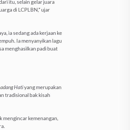
i itu, selain gelar juara
luarga di LCPLBN,” ujar
ya, ia sedang ada kerjaan ke
 tempuh. Ia menyanyikan lagu
sa menghasilkan padi buat
adang Hati
yang merupakan
n tradisional bak kisah
idak mengincar kemenangan,
ra.