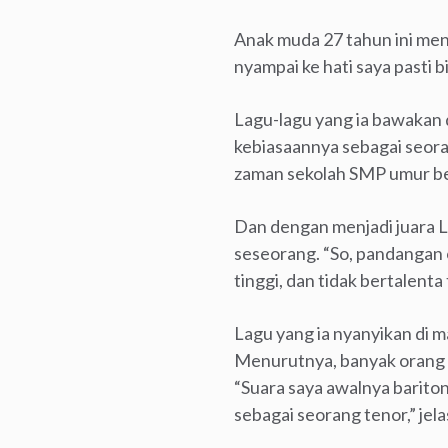
Anak muda 27 tahun ini men
nyampai ke hati saya pasti b
Lagu-lagu yang ia bawakan
kebiasaannya sebagai seora
zaman sekolah SMP umur bela
Dan dengan menjadi juara 
seseorang. “So, pandangan o
tinggi, dan tidak bertalenta
Lagu yang ia nyanyikan di m
Menurutnya, banyak orang y
“Suara saya awalnya bariton
sebagai seorang tenor,” jela