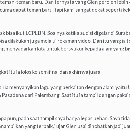
teman-teman baru. Dan ternyata yang Glen peroleh lebih dar
 cuma dapat teman baru, tapi kami sangat dekat seperti ke
k bisa ikut LCPLBN. Soalnya ketika audisi digelar di Suraba
 bisa dilakukan juga melalui rekaman video. Dan itu yang ia
ang menyadarkan kita untuk bersyukur kepada alam yang bi
at itu ia lolos ke semifinal dan akhirnya juara.
ali ia menyanyikan lagu yang berkaitan dengan alam, yaitu
L
 Pasadena dari Palembang. Saat itu ia tampil dengan pakaia
s apa pun, pada saat tampil saya hanya lepas beban. Saya t
ampilkan yang terbaik,” ujar Glen usai dinobatkan jadi jua