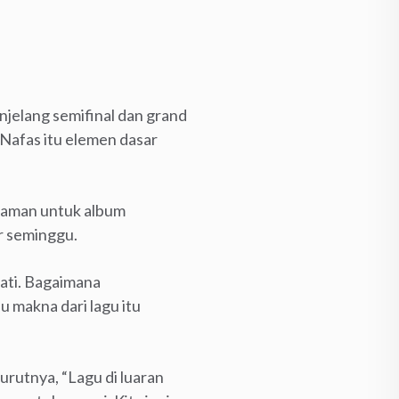
jelang semifinal dan grand
. Nafas itu elemen dasar
ekaman untuk album
ar seminggu.
hati. Bagaimana
 makna dari lagu itu
rutnya, “Lagu di luaran