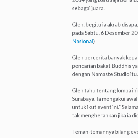
sebagai juara.
Glen, begitu ia akrab disa
pada Sabtu, 6 Desember 201
Nasional
)
Glen bercerita banyak kep
pencarian bakat Buddhis ya
dengan Namaste Studio itu.
Glen tahu tentang lomba ini
Surabaya. Ia mengakui awal
untuk ikut event ini.” Sela
tak mengherankan jika ia di
Teman-temannya bilang event