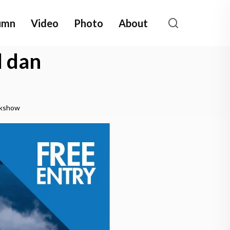
umn
Video
Photo
About
l dan
lkshow