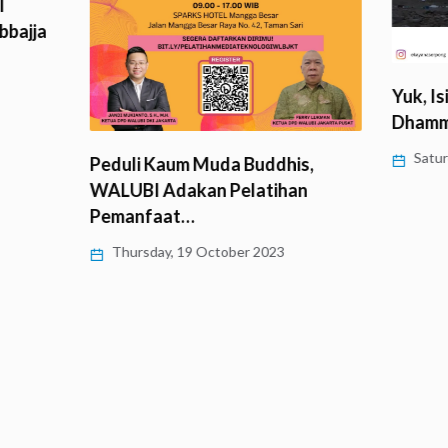
I
bbajja
Yuk, Is
Dham
Satur
Peduli Kaum Muda Buddhis,
WALUBI Adakan Pelatihan
Pemanfaat…
Thursday, 19 October 2023