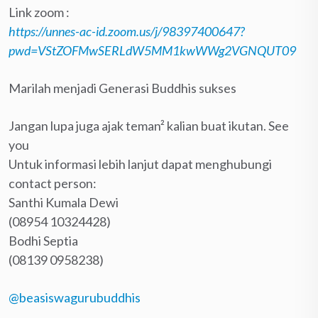
Link zoom :
https://unnes-ac-id.zoom.us/j/98397400647?
pwd=VStZOFMwSERLdW5MM1kwWWg2VGNQUT09
Marilah menjadi Generasi Buddhis sukses
Jangan lupa juga ajak teman² kalian buat ikutan. See
you
Untuk informasi lebih lanjut dapat menghubungi
contact person:
Santhi Kumala Dewi
(08954 10324428)
Bodhi Septia
(08139 0958238)
@beasiswagurubuddhis