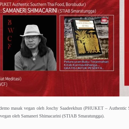
i demo masak vegan oleh Joschy Saadeekhun (PHUKET – Authentic S
n vegan oleh Samaneri Shimacarini (STIAB Smaratungga).