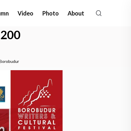
umn
Video
Photo
About
1200
 Borobudur