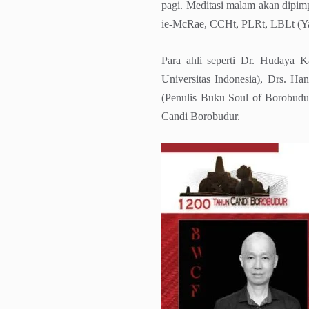
pagi. Meditasi malam akan dipimp
ie-McRae, CCHt, PLRt, LBLt (Ya
Para ahli seperti Dr. Hudaya 
Universitas Indonesia), Drs. Ha
(Penulis Buku Soul of Borobud
Candi Borobudur.