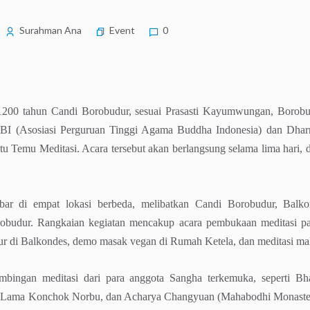
Surahman Ana
Event
0
200 tahun Candi Borobudur, sesuai Prasasti Kayumwungan, Borobudu
 (Asosiasi Perguruan Tinggi Agama Buddha Indonesia) dan Dhar
 Temu Meditasi. Acara tersebut akan berlangsung selama lima hari, 
sebar di empat lokasi berbeda, melibatkan Candi Borobudur, Bal
obudur. Rangkaian kegiatan mencakup acara pembukaan meditasi pa
r di Balkondes, demo masak vegan di Rumah Ketela, dan meditasi ma
mbingan meditasi dari para anggota Sangha terkemuka, seperti B
 Lama Konchok Norbu, dan Acharya Changyuan (Mahabodhi Monastery,