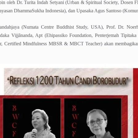
in oleh Dr. Turita Indah Setyani (Urban & Spiritual Society, Dosen F
yasan DhammaSukha Indonesia), dan Upasaka Agus Santoso (Komuni
Kandahjaya (Numata Centre Buddhist Study, USA), Prof. Dr. Noer
ndaka Vijjãnanda, Apt (Ehipassiko Foundation, Penterjemah Tipitaka
ur, Certified Mindfulness MBSR & MBCT Teacher) akan membagika