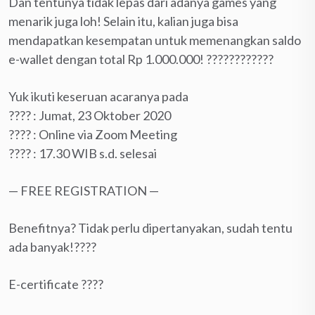
Dan tentunya tidak lepas dari adanya games yang
menarik juga loh! Selain itu, kalian juga bisa
mendapatkan kesempatan untuk memenangkan saldo
e-wallet dengan total Rp 1.000.000! ????????????
Yuk ikuti keseruan acaranya pada
????️ : Jumat, 23 Oktober 2020
???? : Online via Zoom Meeting
???? : 17.30 WIB s.d. selesai
— FREE REGISTRATION —
Benefitnya? Tidak perlu dipertanyakan, sudah tentu
ada banyak!????
E-certificate ????