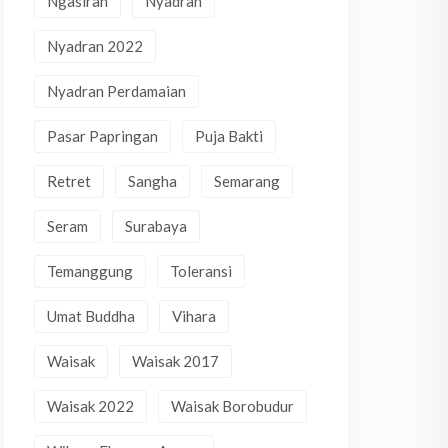
Ngasiran
Nyadran
Nyadran 2022
Nyadran Perdamaian
Pasar Papringan
Puja Bakti
Retret
Sangha
Semarang
Seram
Surabaya
Temanggung
Toleransi
Umat Buddha
Vihara
Waisak
Waisak 2017
Waisak 2022
Waisak Borobudur