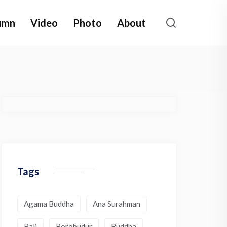
umn
Video
Photo
About
Tags
Agama Buddha
Ana Surahman
Bali
Borobudur
Buddha