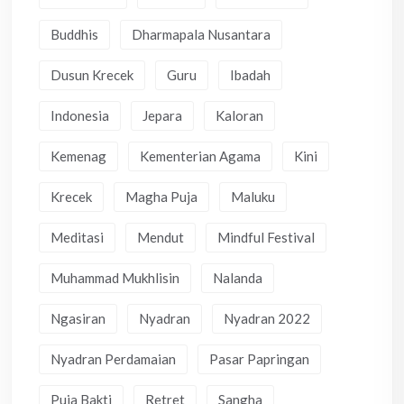
Buddhis
Dharmapala Nusantara
Dusun Krecek
Guru
Ibadah
Indonesia
Jepara
Kaloran
Kemenag
Kementerian Agama
Kini
Krecek
Magha Puja
Maluku
Meditasi
Mendut
Mindful Festival
Muhammad Mukhlisin
Nalanda
Ngasiran
Nyadran
Nyadran 2022
Nyadran Perdamaian
Pasar Papringan
Puja Bakti
Retret
Sangha