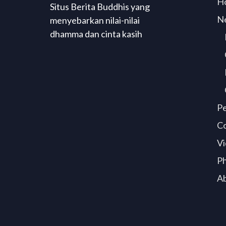
H
Situs Berita Buddhis yang
N
menyebarkan nilai-nilai
dhamma dan cinta kasih
P
C
Vi
P
A