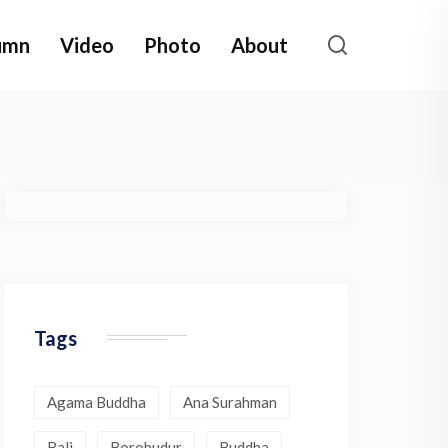
umn
Video
Photo
About
Tags
Agama Buddha
Ana Surahman
Bali
Borobudur
Buddha