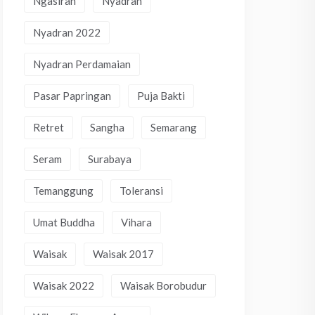
Ngasiran
Nyadran
Nyadran 2022
Nyadran Perdamaian
Pasar Papringan
Puja Bakti
Retret
Sangha
Semarang
Seram
Surabaya
Temanggung
Toleransi
Umat Buddha
Vihara
Waisak
Waisak 2017
Waisak 2022
Waisak Borobudur