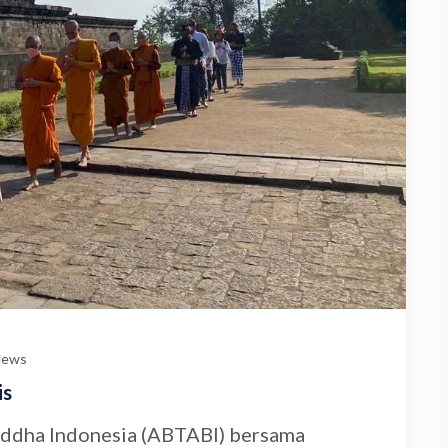
ews
is
uddha Indonesia (ABTABI) bersama