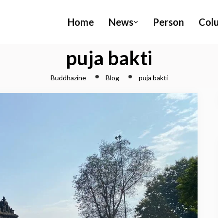
Home
News
Person
Col
puja bakti
Buddhazine
Blog
puja bakti