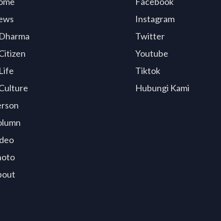
ome
Facebook
ews
Instagram
Dharma
Twitter
Citizen
Youtube
Life
Tiktok
Culture
Hubungi Kami
erson
olumn
deo
hoto
bout