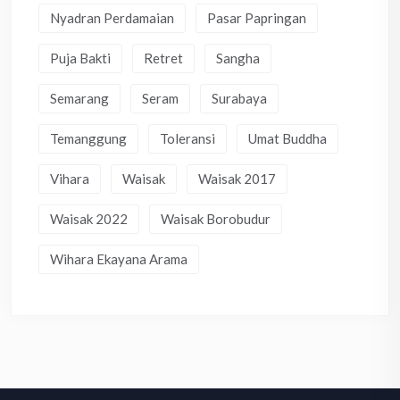
Nyadran Perdamaian
Pasar Papringan
Puja Bakti
Retret
Sangha
Semarang
Seram
Surabaya
Temanggung
Toleransi
Umat Buddha
Vihara
Waisak
Waisak 2017
Waisak 2022
Waisak Borobudur
Wihara Ekayana Arama