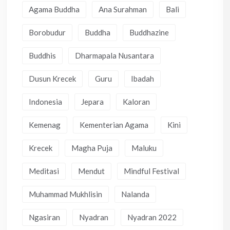
Agama Buddha
Ana Surahman
Bali
Borobudur
Buddha
Buddhazine
Buddhis
Dharmapala Nusantara
Dusun Krecek
Guru
Ibadah
Indonesia
Jepara
Kaloran
Kemenag
Kementerian Agama
Kini
Krecek
Magha Puja
Maluku
Meditasi
Mendut
Mindful Festival
Muhammad Mukhlisin
Nalanda
Ngasiran
Nyadran
Nyadran 2022