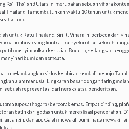
ang Rai, Thailand Utara ini merupakan sebuah vihara kont
asal Thailand. Ia membutuhkan waktu 10 tahun untuk mend
vihara ini.
h untuk Ratu Thailand, Sirilit. Vihara ini berbeda dari viha
warna putihnya yang kontras menyeluruh ke seluruh bangun
a putih menyimbolkan kesucian Buddha, sedangkan peng
 menyinari bumi dan semesta.
ara melambangkan siklus kelahiran kembali menuju Tanah 
gkan alam manusia. Lingkaran besar dengan taring mela
an, sebuah representasi dari neraka atau penderitaan.
 utama (uposathagara) bercorak emas. Empat dinding, plafon
oran batin dari godaan untuk merealisasi pencerahan. Di
 air, angin, dan api. Gajah mewakili bumi, naga mewakili ai
li api.