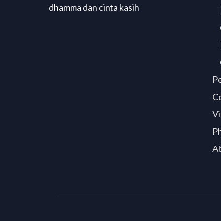
dhamma dan cinta kasih
P
C
Vi
P
A