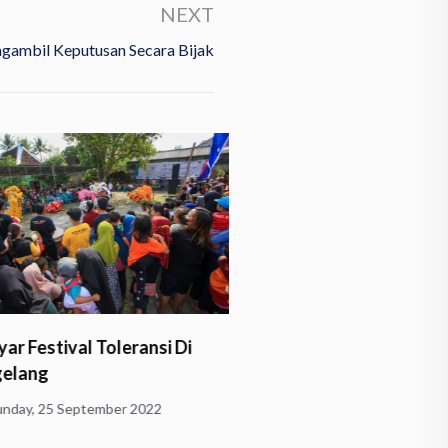
NEXT
ambil Keputusan Secara Bijak
Festival Toleransi Di
Ratusan Umat Buddha
ang
Melakukan Puja Mandal
Uposatha di…
y, 25 September 2022
Monday, 4 April 2022