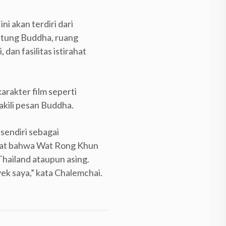
ni akan terdiri dari
patung Buddha, ruang
dan fasilitas istirahat
arakter film seperti
kili pesan Buddha.
sendiri sebagai
hat bahwa Wat Rong Khun
hailand ataupun asing.
ek saya,” kata Chalemchai.