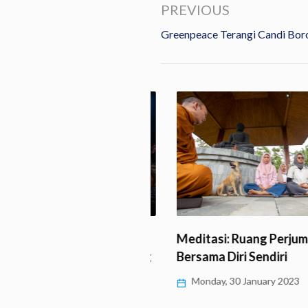
PREVIOUS
Greenpeace Terangi Candi Bor
Meditasi: Ruang Perjumpa
uda Buddhis Lakukan
Bersama Diri Sendiri
 Siripada di Temanggung
Monday, 30 January 2023
 27 February 2023