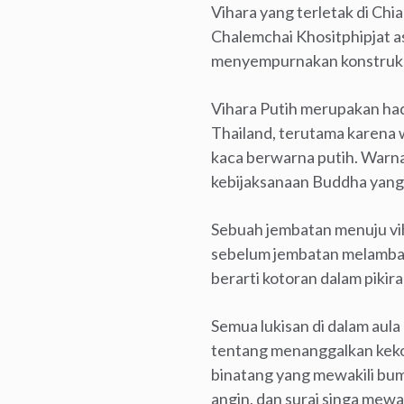
Vihara yang terletak di Chi
Chalemchai Khositphipjat 
menyempurnakan konstruksi 
Vihara Putih merupakan hadia
Thailand, terutama karena 
kaca berwarna putih. Warn
kebijaksanaan Buddha yang
Sebuah jembatan menuju vih
sebelum jembatan melamban
berarti kotoran dalam pikir
Semua lukisan di dalam aula
tentang menanggalkan kekot
binatang yang mewakili bumi,
angin, dan surai singa mewaki