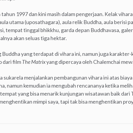
tahun 1997 dan kini masih dalam pengerjaan. Kelak vihara i
ula utama (uposathagara), aula relik Buddha, aula berisi 
, tempat tinggal bhikkhu, garda depan Buddhavasa, galeri, 
lnya akan seluas tiga hektar.
 Buddha yang terdapat di vihara ini, namun juga karakter-k
dari film
The Matrix
yang dipercaya oleh Chalemchai mewa
 sukarela menjalankan pembangunan vihara ini atas biaya 
a, namun kemudian ia mengubah rencananya ketika meli
tempat yang bisa menarik kunjungan wisatawan baik dari T
menghentikan mimpi saya, tapi tak bisa menghentikan proy