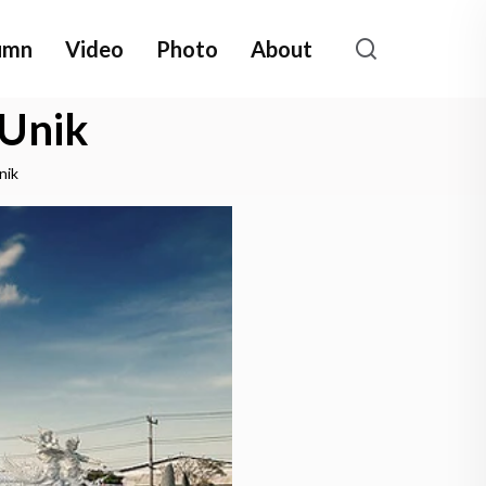
umn
Video
Photo
About
 Unik
nik