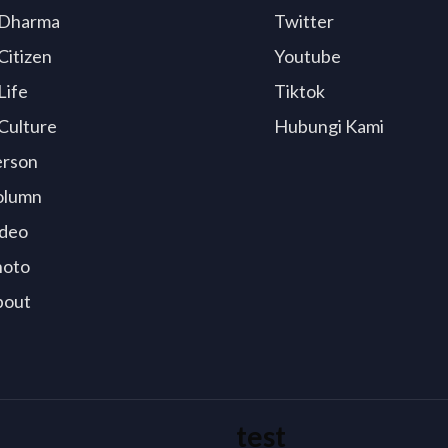
Dharma
Twitter
Citizen
Youtube
Life
Tiktok
Culture
Hubungi Kami
erson
olumn
deo
hoto
bout
test