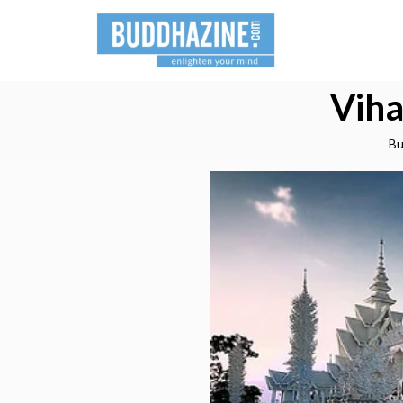
Viha
Bu