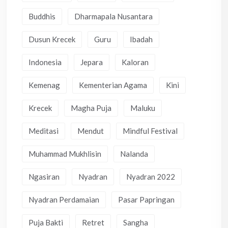
Buddhis
Dharmapala Nusantara
Dusun Krecek
Guru
Ibadah
Indonesia
Jepara
Kaloran
Kemenag
Kementerian Agama
Kini
Krecek
Magha Puja
Maluku
Meditasi
Mendut
Mindful Festival
Muhammad Mukhlisin
Nalanda
Ngasiran
Nyadran
Nyadran 2022
Nyadran Perdamaian
Pasar Papringan
Puja Bakti
Retret
Sangha