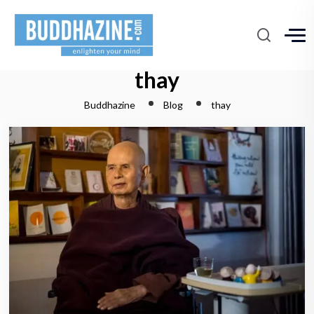
thay
Buddhazine
Blog
thay