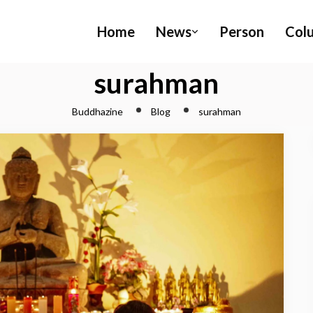
Home
News
Person
Col
surahman
Buddhazine
Blog
surahman