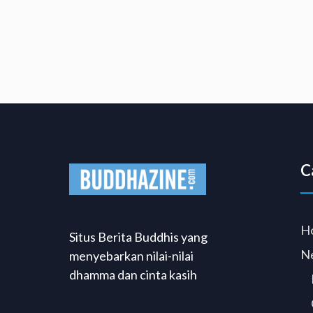
C
H
Situs Berita Buddhis yang
N
menyebarkan nilai-nilai
dhamma dan cinta kasih