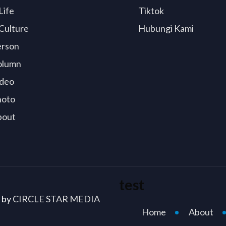
Life
Tiktok
Culture
Hubungi Kami
erson
olumn
deo
hoto
bout
test
d by
CIRCLE STAR MEDIA
Home
About