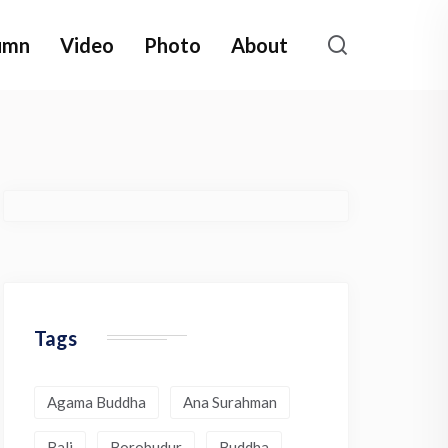
umn
Video
Photo
About
Tags
Agama Buddha
Ana Surahman
Bali
Borobudur
Buddha