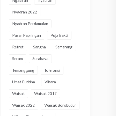
Ngasiran
Nyadran
Nyadran 2022
Nyadran Perdamaian
Pasar Papringan
Puja Bakti
Retret
Sangha
Semarang
Seram
Surabaya
Temanggung
Toleransi
Umat Buddha
Vihara
Waisak
Waisak 2017
Waisak 2022
Waisak Borobudur