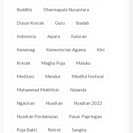
Buddhis
Dharmapala Nusantara
Dusun Krecek
Guru
Ibadah
Indonesia
Jepara
Kaloran
Kemenag
Kementerian Agama
Kini
Krecek
Magha Puja
Maluku
Meditasi
Mendut
Mindful Festival
Muhammad Mukhlisin
Nalanda
Ngasiran
Nyadran
Nyadran 2022
Nyadran Perdamaian
Pasar Papringan
Puja Bakti
Retret
Sangha