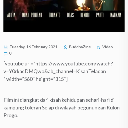
Tuesday, 16 February 2021
BuddhaZine
Video
0
[youtube url=”https://www.youtube.com/watch?
v=Y0rkacDMQwo&ab_channel=KisahTeladan
” width=”560″ height=”315″]
Film ini diangkat dari kisah kehidupan sehari-hari di
kampung toleran Selap di wilayah pegunungan Kulon
Progo.