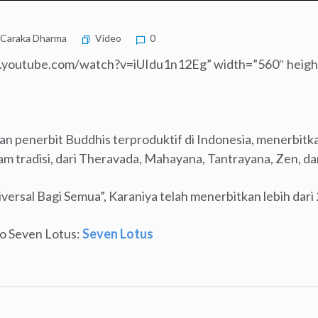
 Caraka Dharma
Video
0
w.youtube.com/watch?v=iUIdu1n12Eg” width=”560″ heigh
an penerbit Buddhis terproduktif di Indonesia, menerbi
am tradisi, dari Theravada, Mahayana, Tantrayana, Zen, d
rsal Bagi Semua”, Karaniya telah menerbitkan lebih dari 
deo Seven Lotus:
Seven Lotus