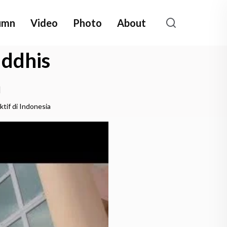
umn
Video
Photo
About
uddhis
a
tif di Indonesia