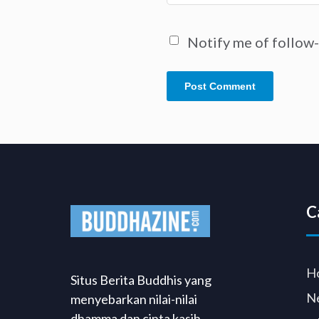
Notify me of follow
C
H
Situs Berita Buddhis yang
N
menyebarkan nilai-nilai
dhamma dan cinta kasih