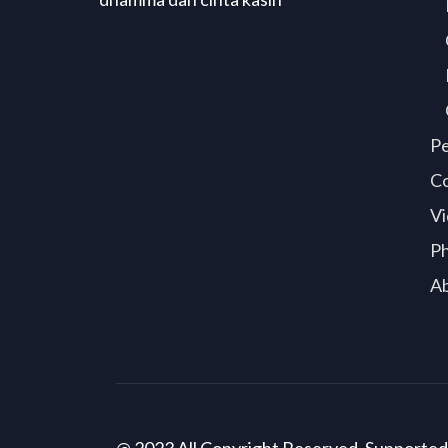
P
C
Vi
P
A
@ 2023 All Copyright Reserved. Supporte