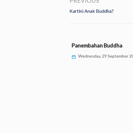
PREVIOUS
Kartini Anak Buddha?
Panembahan Buddha
Wednesday, 29 September 20
Kali di Dusun Krecek,
 Air, Merawat…
, 11 October 2021