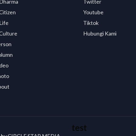
Dharma
Twitter
Citizen
Youtube
Life
Tiktok
Culture
Hubungi Kami
erson
olumn
deo
hoto
bout
test
d by
CIRCLE STAR MEDIA