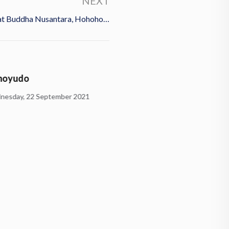
NEXT
t Buddha Nusantara, Hohoho…
oyudo
sday, 22 September 2021
Latihan Karawitan Pemu
Dusun Krecek, Temangg
Sunday, 19 September 2021