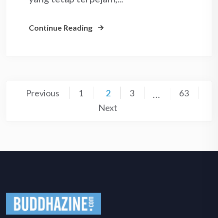
Continue Reading
Posts
Previous
1
2
3
63
…
pagination
Next