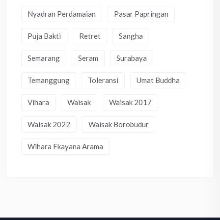
Nyadran Perdamaian
Pasar Papringan
Puja Bakti
Retret
Sangha
Semarang
Seram
Surabaya
Temanggung
Toleransi
Umat Buddha
Vihara
Waisak
Waisak 2017
Waisak 2022
Waisak Borobudur
Wihara Ekayana Arama