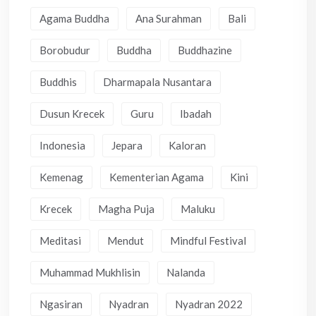
Agama Buddha
Ana Surahman
Bali
Borobudur
Buddha
Buddhazine
Buddhis
Dharmapala Nusantara
Dusun Krecek
Guru
Ibadah
Indonesia
Jepara
Kaloran
Kemenag
Kementerian Agama
Kini
Krecek
Magha Puja
Maluku
Meditasi
Mendut
Mindful Festival
Muhammad Mukhlisin
Nalanda
Ngasiran
Nyadran
Nyadran 2022