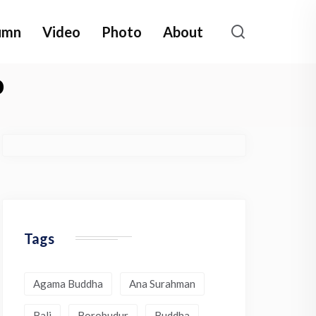
umn
Video
Photo
About
o
Tags
Agama Buddha
Ana Surahman
Bali
Borobudur
Buddha