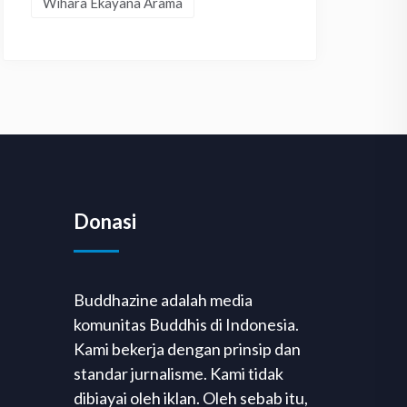
Wihara Ekayana Arama
Donasi
Buddhazine adalah media
komunitas Buddhis di Indonesia.
Kami bekerja dengan prinsip dan
standar jurnalisme. Kami tidak
dibiayai oleh iklan. Oleh sebab itu,