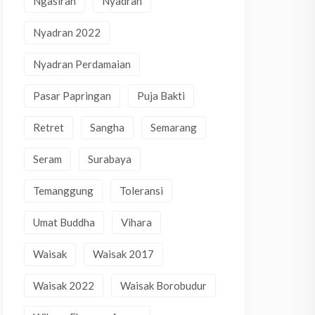
Ngasiran
Nyadran
Nyadran 2022
Nyadran Perdamaian
Pasar Papringan
Puja Bakti
Retret
Sangha
Semarang
Seram
Surabaya
Temanggung
Toleransi
Umat Buddha
Vihara
Waisak
Waisak 2017
Waisak 2022
Waisak Borobudur