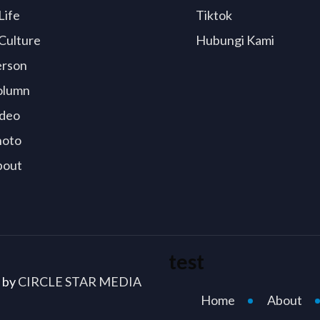
Life
Tiktok
Culture
Hubungi Kami
erson
olumn
deo
hoto
bout
test
d by
CIRCLE STAR MEDIA
Home
About