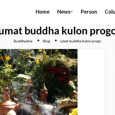
Home
News
Person
Col
umat buddha kulon prog
Buddhazine
Blog
umat buddha kulon progo