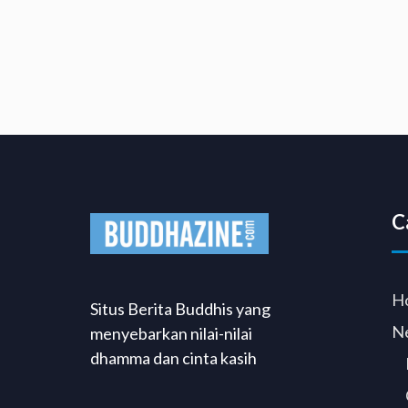
C
H
Situs Berita Buddhis yang
N
menyebarkan nilai-nilai
dhamma dan cinta kasih