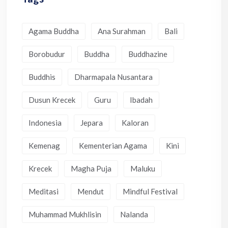
Agama Buddha
Ana Surahman
Bali
Borobudur
Buddha
Buddhazine
Buddhis
Dharmapala Nusantara
Dusun Krecek
Guru
Ibadah
Indonesia
Jepara
Kaloran
Kemenag
Kementerian Agama
Kini
Krecek
Magha Puja
Maluku
Meditasi
Mendut
Mindful Festival
Muhammad Mukhlisin
Nalanda