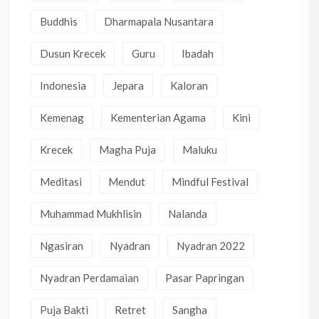
Buddhis
Dharmapala Nusantara
Dusun Krecek
Guru
Ibadah
Indonesia
Jepara
Kaloran
Kemenag
Kementerian Agama
Kini
Krecek
Magha Puja
Maluku
Meditasi
Mendut
Mindful Festival
Muhammad Mukhlisin
Nalanda
Ngasiran
Nyadran
Nyadran 2022
Nyadran Perdamaian
Pasar Papringan
Puja Bakti
Retret
Sangha