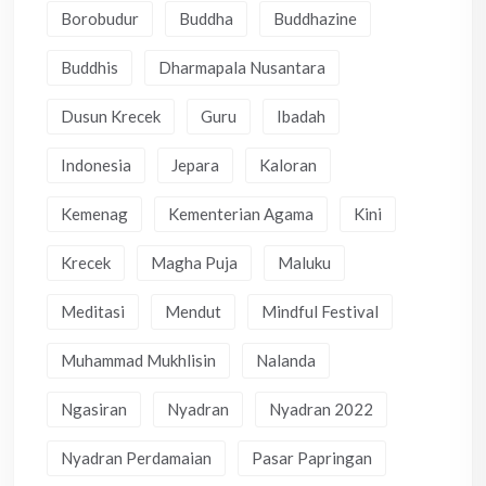
Borobudur
Buddha
Buddhazine
Buddhis
Dharmapala Nusantara
Dusun Krecek
Guru
Ibadah
Indonesia
Jepara
Kaloran
Kemenag
Kementerian Agama
Kini
Krecek
Magha Puja
Maluku
Meditasi
Mendut
Mindful Festival
Muhammad Mukhlisin
Nalanda
Ngasiran
Nyadran
Nyadran 2022
Nyadran Perdamaian
Pasar Papringan