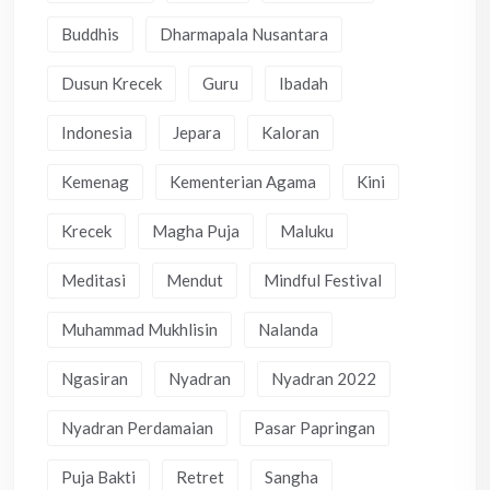
Buddhis
Dharmapala Nusantara
Dusun Krecek
Guru
Ibadah
Indonesia
Jepara
Kaloran
Kemenag
Kementerian Agama
Kini
Krecek
Magha Puja
Maluku
Meditasi
Mendut
Mindful Festival
Muhammad Mukhlisin
Nalanda
Ngasiran
Nyadran
Nyadran 2022
Nyadran Perdamaian
Pasar Papringan
Puja Bakti
Retret
Sangha