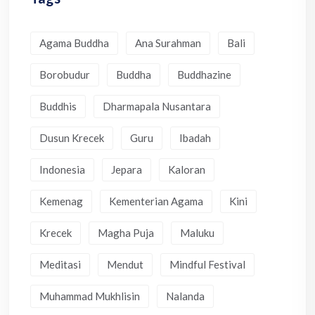
Agama Buddha
Ana Surahman
Bali
Borobudur
Buddha
Buddhazine
Buddhis
Dharmapala Nusantara
Dusun Krecek
Guru
Ibadah
Indonesia
Jepara
Kaloran
Kemenag
Kementerian Agama
Kini
Krecek
Magha Puja
Maluku
Meditasi
Mendut
Mindful Festival
Muhammad Mukhlisin
Nalanda