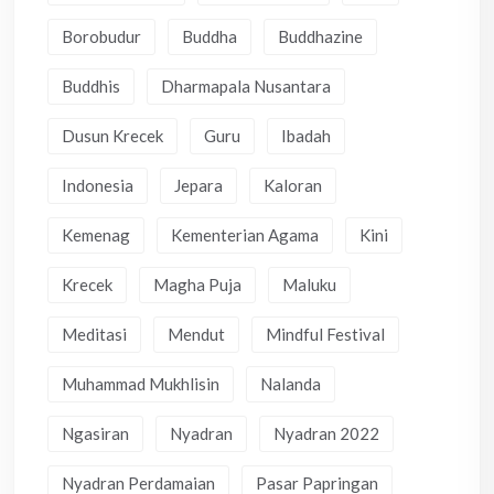
Borobudur
Buddha
Buddhazine
Buddhis
Dharmapala Nusantara
Dusun Krecek
Guru
Ibadah
Indonesia
Jepara
Kaloran
Kemenag
Kementerian Agama
Kini
Krecek
Magha Puja
Maluku
Meditasi
Mendut
Mindful Festival
Muhammad Mukhlisin
Nalanda
Ngasiran
Nyadran
Nyadran 2022
Nyadran Perdamaian
Pasar Papringan