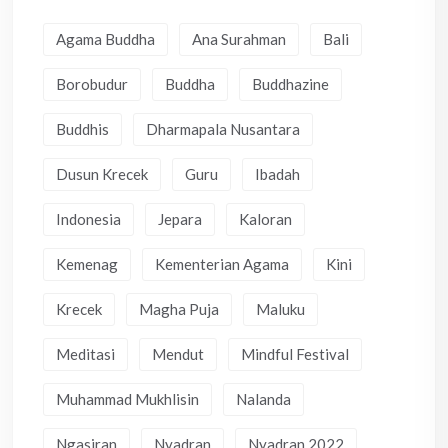
Agama Buddha
Ana Surahman
Bali
Borobudur
Buddha
Buddhazine
Buddhis
Dharmapala Nusantara
Dusun Krecek
Guru
Ibadah
Indonesia
Jepara
Kaloran
Kemenag
Kementerian Agama
Kini
Krecek
Magha Puja
Maluku
Meditasi
Mendut
Mindful Festival
Muhammad Mukhlisin
Nalanda
Ngasiran
Nyadran
Nyadran 2022