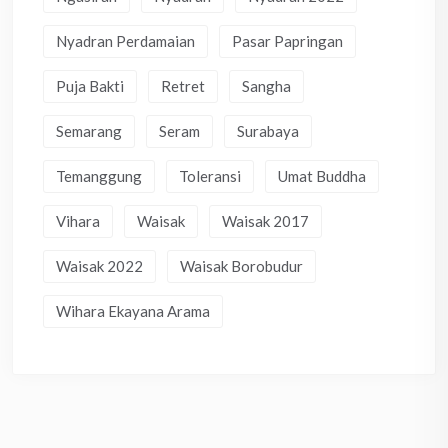
Nyadran Perdamaian
Pasar Papringan
Puja Bakti
Retret
Sangha
Semarang
Seram
Surabaya
Temanggung
Toleransi
Umat Buddha
Vihara
Waisak
Waisak 2017
Waisak 2022
Waisak Borobudur
Wihara Ekayana Arama