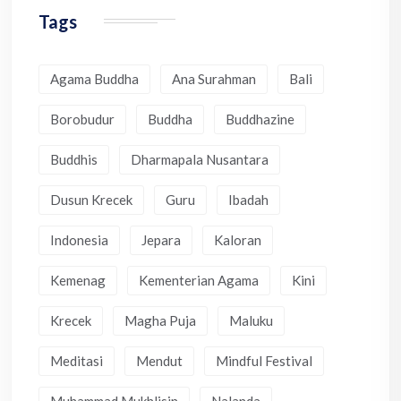
Tags
Agama Buddha
Ana Surahman
Bali
Borobudur
Buddha
Buddhazine
Buddhis
Dharmapala Nusantara
Dusun Krecek
Guru
Ibadah
Indonesia
Jepara
Kaloran
Kemenag
Kementerian Agama
Kini
Krecek
Magha Puja
Maluku
Meditasi
Mendut
Mindful Festival
Muhammad Mukhlisin
Nalanda