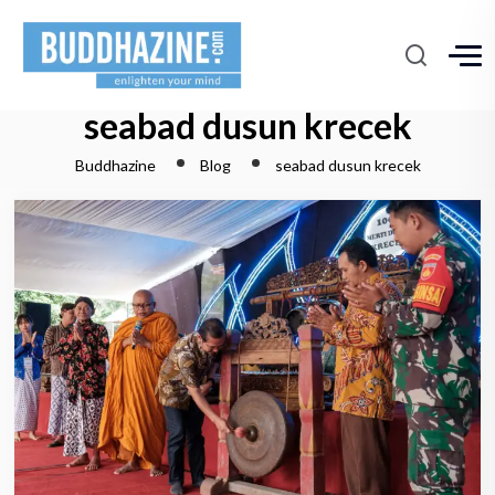
seabad dusun krecek
Buddhazine
Blog
seabad dusun krecek