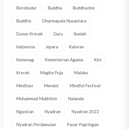
Borobudur
Buddha
Buddhazine
Buddhis
Dharmapala Nusantara
Dusun Krecek
Guru
Ibadah
Indonesia
Jepara
Kaloran
Kemenag
Kementerian Agama
Kini
Krecek
Magha Puja
Maluku
Meditasi
Mendut
Mindful Festival
Muhammad Mukhlisin
Nalanda
Ngasiran
Nyadran
Nyadran 2022
Nyadran Perdamaian
Pasar Papringan