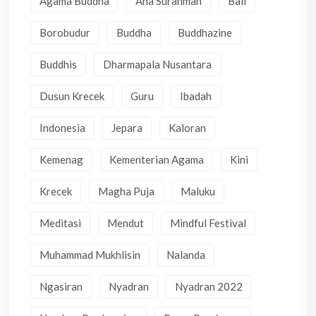
Agama Buddha
Ana Surahman
Bali
Borobudur
Buddha
Buddhazine
Buddhis
Dharmapala Nusantara
Dusun Krecek
Guru
Ibadah
Indonesia
Jepara
Kaloran
Kemenag
Kementerian Agama
Kini
Krecek
Magha Puja
Maluku
Meditasi
Mendut
Mindful Festival
Muhammad Mukhlisin
Nalanda
Ngasiran
Nyadran
Nyadran 2022