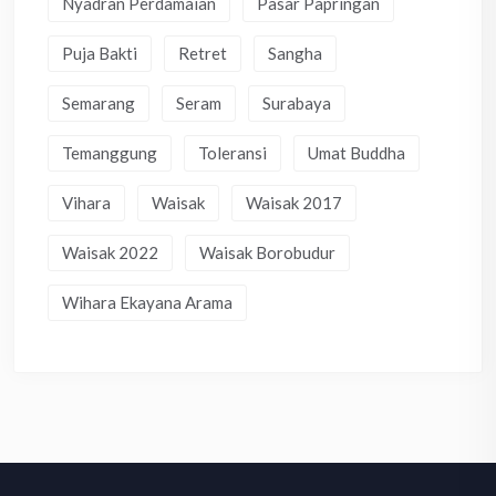
Nyadran Perdamaian
Pasar Papringan
Puja Bakti
Retret
Sangha
Semarang
Seram
Surabaya
Temanggung
Toleransi
Umat Buddha
Vihara
Waisak
Waisak 2017
Waisak 2022
Waisak Borobudur
Wihara Ekayana Arama