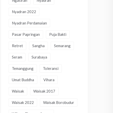
Ngasiran
Nyadran
Nyadran 2022
Nyadran Perdamaian
Pasar Papringan
Puja Bakti
Retret
Sangha
Semarang
Seram
Surabaya
Temanggung
Toleransi
Umat Buddha
Vihara
Waisak
Waisak 2017
Waisak 2022
Waisak Borobudur