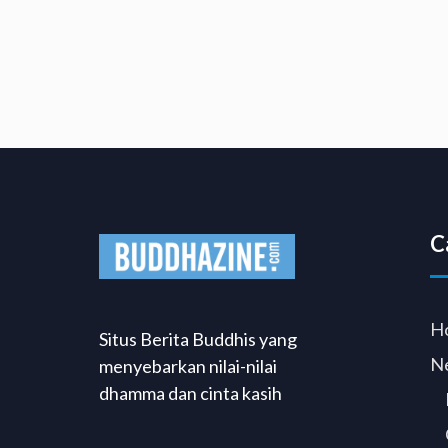
C
H
Situs Berita Buddhis yang
N
menyebarkan nilai-nilai
dhamma dan cinta kasih