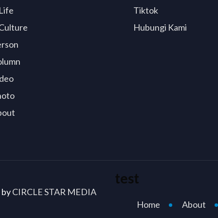
Life
Tiktok
Culture
Hubungi Kami
erson
olumn
deo
hoto
bout
test
d by
CIRCLE STAR MEDIA
Home
About