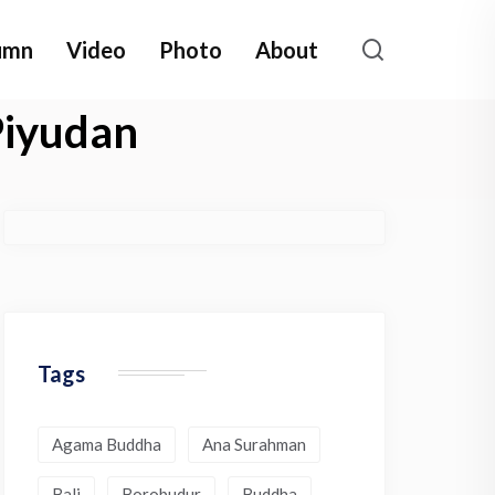
umn
Video
Photo
About
Piyudan
Tags
Agama Buddha
Ana Surahman
Bali
Borobudur
Buddha