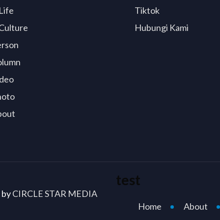
Life
Tiktok
Culture
Hubungi Kami
erson
olumn
deo
hoto
bout
test
d by
CIRCLE STAR MEDIA
Home
About