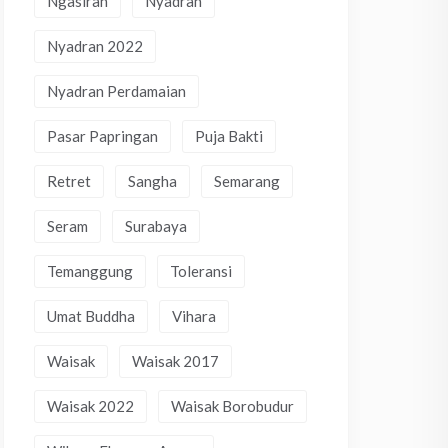
Ngasiran
Nyadran
Nyadran 2022
Nyadran Perdamaian
Pasar Papringan
Puja Bakti
Retret
Sangha
Semarang
Seram
Surabaya
Temanggung
Toleransi
Umat Buddha
Vihara
Waisak
Waisak 2017
Waisak 2022
Waisak Borobudur