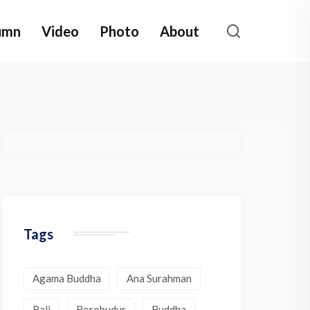
umn
Video
Photo
About
Tags
Agama Buddha
Ana Surahman
Bali
Borobudur
Buddha