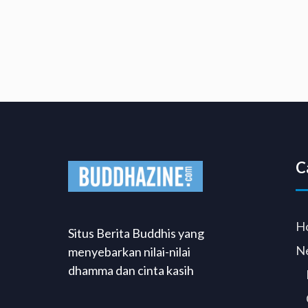
C
H
Situs Berita Buddhis yang
N
menyebarkan nilai-nilai
dhamma dan cinta kasih