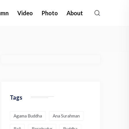
umn
Video
Photo
About
Tags
Agama Buddha
Ana Surahman
Bali
Borobudur
Buddha