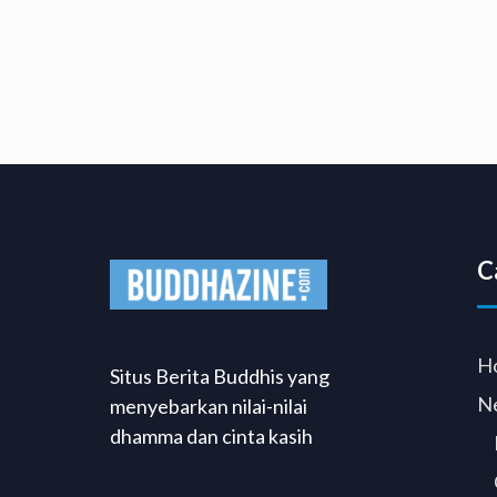
C
H
Situs Berita Buddhis yang
N
menyebarkan nilai-nilai
dhamma dan cinta kasih