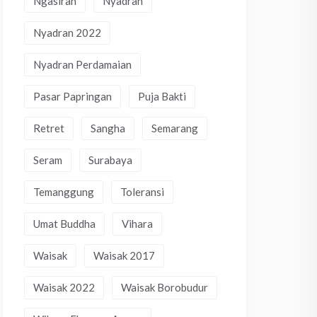
Ngasiran
Nyadran
Nyadran 2022
Nyadran Perdamaian
Pasar Papringan
Puja Bakti
Retret
Sangha
Semarang
Seram
Surabaya
Temanggung
Toleransi
Umat Buddha
Vihara
Waisak
Waisak 2017
Waisak 2022
Waisak Borobudur