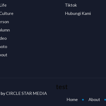
Life
Tiktok
Culture
Hubungi Kami
erson
olumn
deo
hoto
bout
test
d by
CIRCLE STAR MEDIA
Home
About