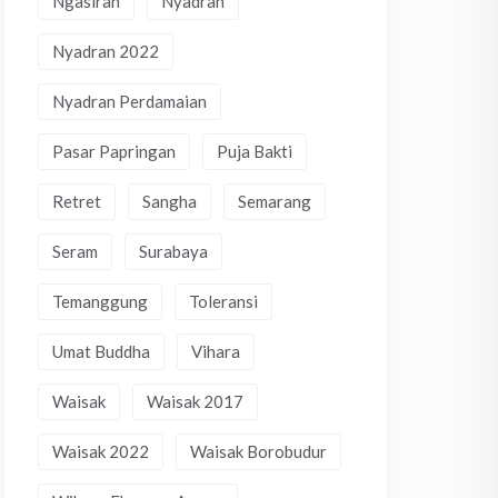
Ngasiran
Nyadran
Nyadran 2022
Nyadran Perdamaian
Pasar Papringan
Puja Bakti
Retret
Sangha
Semarang
Seram
Surabaya
Temanggung
Toleransi
Umat Buddha
Vihara
Waisak
Waisak 2017
Waisak 2022
Waisak Borobudur