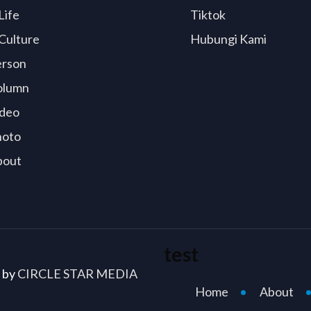
Life
Tiktok
Culture
Hubungi Kami
erson
olumn
deo
hoto
bout
test
d by
CIRCLE STAR MEDIA
Home
About