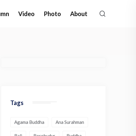
umn
Video
Photo
About
Tags
Agama Buddha
Ana Surahman
Bali
Borobudur
Buddha