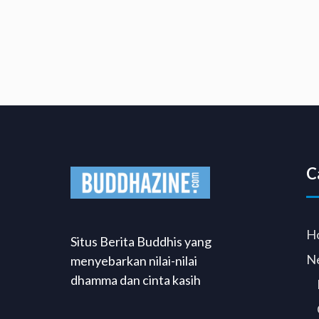
C
H
Situs Berita Buddhis yang
N
menyebarkan nilai-nilai
dhamma dan cinta kasih