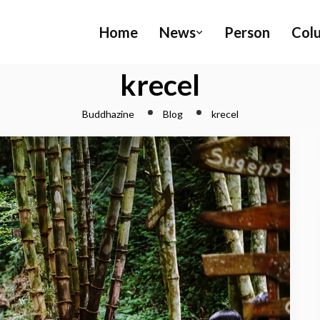
Home
News
Person
Col
krecel
Buddhazine
Blog
krecel