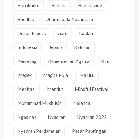
Borobudur
Buddha
Buddhazine
Buddhis
Dharmapala Nusantara
Dusun Krecek
Guru
Ibadah
Indonesia
Jepara
Kaloran
Kemenag
Kementerian Agama
Kini
Krecek
Magha Puja
Maluku
Meditasi
Mendut
Mindful Festival
Muhammad Mukhlisin
Nalanda
Ngasiran
Nyadran
Nyadran 2022
Nyadran Perdamaian
Pasar Papringan