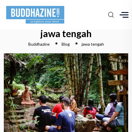
jawa tengah
Buddhazine
Blog
jawa tengah