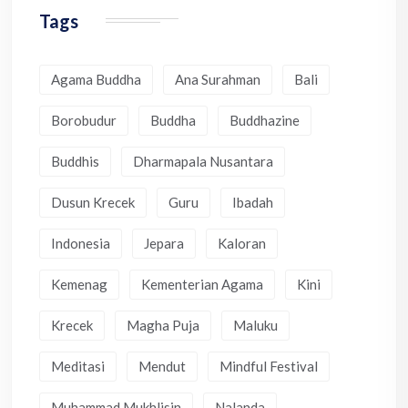
Tags
Agama Buddha
Ana Surahman
Bali
Borobudur
Buddha
Buddhazine
Buddhis
Dharmapala Nusantara
Dusun Krecek
Guru
Ibadah
Indonesia
Jepara
Kaloran
Kemenag
Kementerian Agama
Kini
Krecek
Magha Puja
Maluku
Meditasi
Mendut
Mindful Festival
Muhammad Mukhlisin
Nalanda