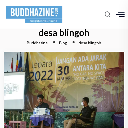
desa blingoh
Buddhazine
Blog
desa blingoh