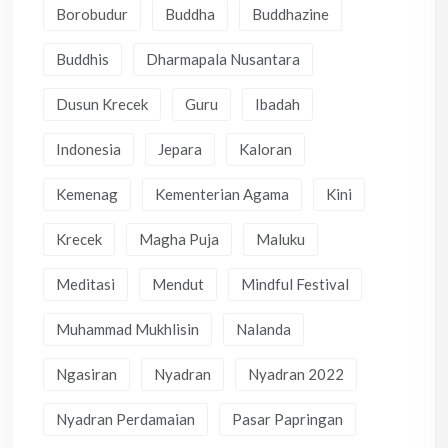
Borobudur
Buddha
Buddhazine
Buddhis
Dharmapala Nusantara
Dusun Krecek
Guru
Ibadah
Indonesia
Jepara
Kaloran
Kemenag
Kementerian Agama
Kini
Krecek
Magha Puja
Maluku
Meditasi
Mendut
Mindful Festival
Muhammad Mukhlisin
Nalanda
Ngasiran
Nyadran
Nyadran 2022
Nyadran Perdamaian
Pasar Papringan