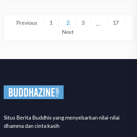
Posts
Previous
1
2
3
17
…
pagination
Next
Situs Berita Buddhis yang menyebarkan nilai-nilai
dhamma dan cinta kasih