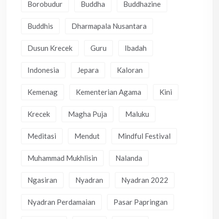
Borobudur
Buddha
Buddhazine
Buddhis
Dharmapala Nusantara
Dusun Krecek
Guru
Ibadah
Indonesia
Jepara
Kaloran
Kemenag
Kementerian Agama
Kini
Krecek
Magha Puja
Maluku
Meditasi
Mendut
Mindful Festival
Muhammad Mukhlisin
Nalanda
Ngasiran
Nyadran
Nyadran 2022
Nyadran Perdamaian
Pasar Papringan