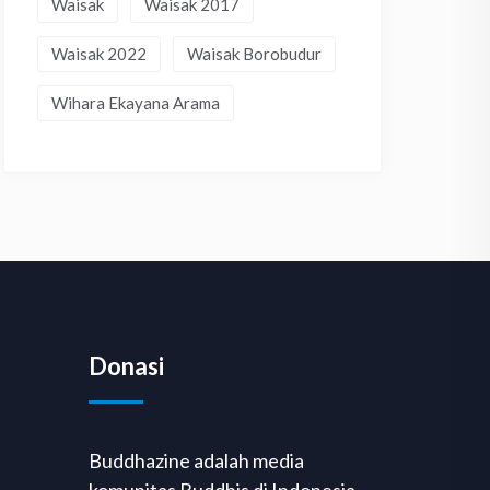
Waisak
Waisak 2017
Waisak 2022
Waisak Borobudur
Wihara Ekayana Arama
Donasi
Buddhazine adalah media