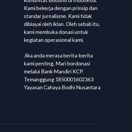
komunitas Buddhis di Indonesia.
Kami bekerja dengan prinsip dan
standar jurnalisme. Kami tidak
dibiayai oleh iklan. Oleh sebab itu,
kami membuka donasi untuk
kegiatan operasional kami.
Jika anda merasa berita-berita
kami penting. Mari bordonasi
melalui Bank Mandiri KCP.
Temanggung 1850001602363
Yayasan Cahaya Bodhi Nusantara