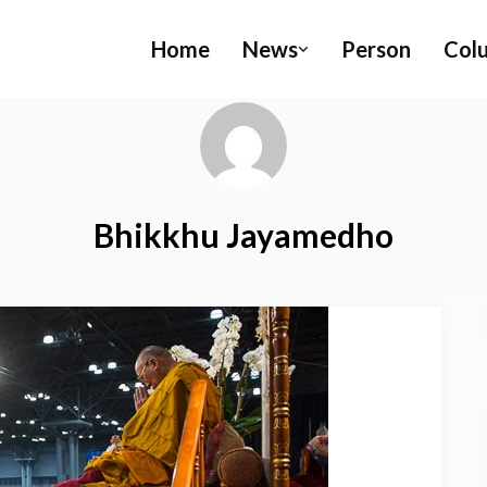
Home
News
Person
Col
Bhikkhu Jayamedho