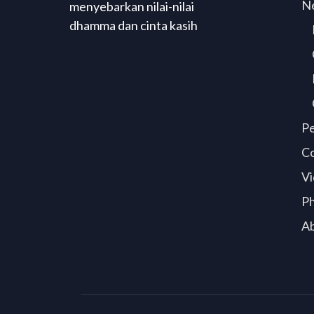
N
menyebarkan nilai-nilai
dhamma dan cinta kasih
P
C
Vi
P
A