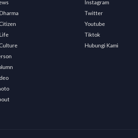
ews
Instagram
Dharma
Twitter
Citizen
Youtube
Life
Tiktok
Culture
Hubungi Kami
erson
olumn
deo
hoto
bout