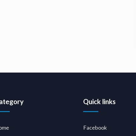
ategory
Quick links
ome
Facebook