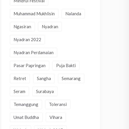
Mindful Festival
Muhammad Mukhlisin
Nalanda
Ngasiran
Nyadran
Nyadran 2022
Nyadran Perdamaian
Pasar Papringan
Puja Bakti
Retret
Sangha
Semarang
Seram
Surabaya
Temanggung
Toleransi
Umat Buddha
Vihara