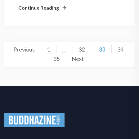
Continue Reading
Posts
Previous
1
32
33
34
…
pagination
35
Next